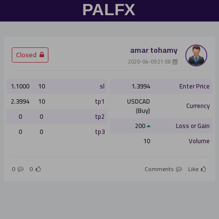
Facebook
تسجيل
amar tohamy
­ Closed
الدخول
­ 21:08 2020-04-09
1.1000
10
sl
1.3994
Enter Price
2.3994
10
tp1
USDCAD
Currency
(Buy)
0
0
tp2
200
Loss or Gain
تسجيل الدخول
0
0
tp3
10
Volume
أو
0
0
Comments
Like
التسجيل الان
ليس الان