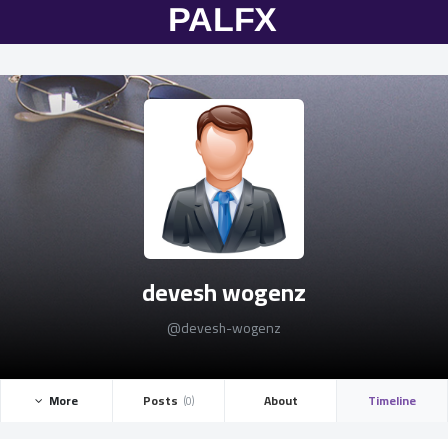
devesh wogenz
@devesh-wogenz
More ­
Posts ­
About
Timeline
(0)